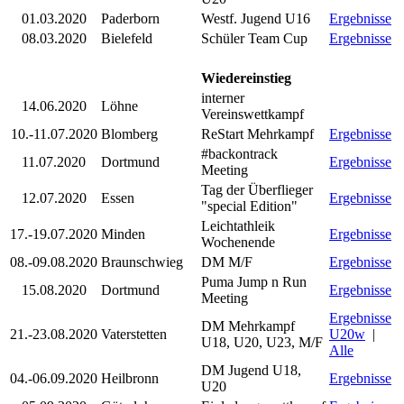
01.03.2020
Paderborn
Westf. Jugend U16
Ergebnisse
08.03.2020
Bielefeld
Schüler Team Cup
Ergebnisse
Wiedereinstieg
interner
14.06.2020
Löhne
Vereinswettkampf
10.-11.07.2020
Blomberg
ReStart Mehrkampf
Ergebnisse
#backontrack
11.07.2020
Dortmund
Ergebnisse
Meeting
Tag der Überflieger
12.07.2020
Essen
Ergebnisse
"special Edition"
Leichtathleik
17.-19.07.2020
Minden
Ergebnisse
Wochenende
08.-09.08.2020
Braunschwieg
DM M/F
Ergebnisse
Puma Jump n Run
15.08.2020
Dortmund
Ergebnisse
Meeting
Ergebnisse
DM Mehrkampf
21.-23.08.2020
Vaterstetten
U20w
|
U18, U20, U23, M/F
Alle
DM Jugend U18,
04.-06.09.2020
Heilbronn
Ergebnisse
U20